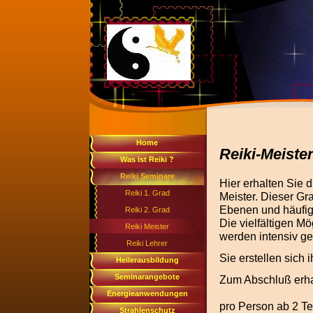
Home
Reiki-Meiste
Was ist Reiki ?
Reiki Seminare
Hier erhalten Sie 
Reiki 1. Grad
Meister. Dieser Gr
Ebenen und häufig 
Reiki 2. Grad
Die vielfältigen M
Reiki Meister
werden intensiv geü
Reiki Lehrer
Sie erstellen sich 
Heilerausbildung
Seminarangebote
Zum Abschluß erha
Energieanwendungen
pro
Person
ab
2 
Strahlenschutz