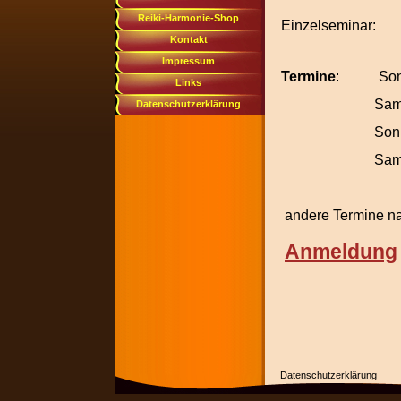
Reiki-Harmonie-Shop
Einzelseminar
Kontakt
Impressum
Termine
: Sonnt
Links
Samstag, 
Datenschutzerklärung
Sonntag, 0
Samstag, 
andere Termine n
Anm
eldung
Datenschutzerklärung